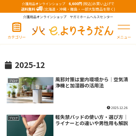
6,600円
(税込)お買い上げで
介護用品オンラインショップ
送料無料
(北海道・沖縄・離島・一部大型商品を除く)
介護用品オンラインショップ ヤガミホームヘルスセンター
カテゴリー
メニュー
2025-12
風邪対策は室内環境から｜空気清
ブログ
浄機と加湿器の活用法
2025.12.26
軽失禁パッドの使い方・選び方｜
ブログ
ライナーとの違いや男性用も解説