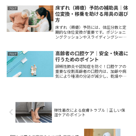
床ずれ（褥瘡）予防の補助具｜体
ブログ
位変換・移乗を助ける用具の選び
方
床ずれ（褥瘡）予防には、体圧分散と定
期的な体位変換が重要です。ポジショニ
ングクッションやスライディングシート
などの補助具を活用することで、介護を
受ける側、介護する側双方の負担を軽く
できます。各補助具の機能や選び方につ
高齢者の口腔ケア｜安全・快適に
ブログ
いても解説します。
行うためのポイント
誤嚥性肺炎や認知症を防ぐ！口腔ケアの
重要な役割高齢者の口腔内は、加齢や病
気により唾液の分泌が減少し、乾燥や細
菌の繁殖が起こりやすい状態になりま
す。その結果、誤嚥性肺炎や口腔感染
症、栄養不良などのリスクが高まる恐れ
があります。日々の適切な口腔...
弾性着衣による皮膚トラブル｜正しい保
湿ケアのポイント