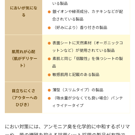
いる製品
においが気にな
銀イオンや緑茶成分、カテキンなどが配
る
合されている製品
（好みにより）香り付きの製品
表面シートに天然素材（オーガニックコ
ットンなど）が使用されている製品
肌荒れが心配
（肌がデリケー
素肌と同じ「弱酸性」を保つシートの製
ト）
品
敏感肌用と記載のある製品
薄型（スリムタイプ）の製品
目立ちにくさ
（アウターへの
（吸水量が少なくても良い場合）パンテ
ひびき）
ィライナータイプ
におい対策には、アンモニア臭を化学的に中和するポリマ
ーや、菌の増殖を抑える抗菌シート採用の製品が有効で