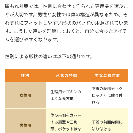
尿もれ対策では、性別に合わせて作られた専用品を選ぶこ
とが大切です。男性と女性では体の構造が異なるため、そ
れぞれにフィットしやすい形状のパッドが用意されていま
す。こうした違いを理解しておくと、自分に合ったアイテ
ムを選びやすくなります。
性別による形状の違いは以下の通りです。
性別
形状の特徴
主な装着位置
下着の股部分（ク
生理用ナプキンの
女性用
ロッチ）に貼り付
ような
長方形
ける
体の前側をカバー
する
扇型
や
三角
下着の
前面内側
に
男性用
形
、
ポケット状
な
貼り付ける