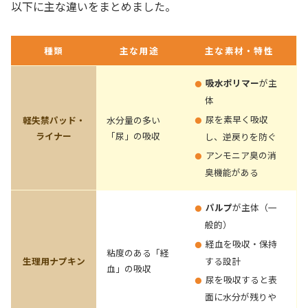
以下に主な違いをまとめました。
種類
主な用途
主な素材・特性
吸水ポリマー
が主
体
尿を素早く吸収
軽失禁パッド・
水分量の多い
ライナー
「尿」の吸収
し、逆戻りを防ぐ
アンモニア臭の消
臭機能がある
パルプ
が主体（一
般的）
経血を吸収・保持
粘度のある「経
生理用ナプキン
する設計
血」の吸収
尿を吸収すると表
面に水分が残りや